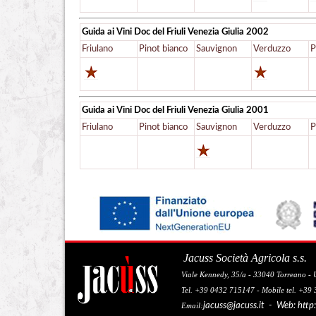
Guida ai Vini Doc del Friuli Venezia Giulia
2002
Friulano
Pinot bianco
Sauvignon
Verduzzo
P
Guida ai Vini Doc del Friuli Venezia Giulia
2001
Friulano
Pinot bianco
Sauvignon
Verduzzo
P
Jacuss Società Agricola s.s.
Viale Kennedy, 35/a - 33040 Torreano - U
Tel. +39 0432 715147 - Mobile tel. +39
jacuss@jacuss.it
- Web:
http
Email: