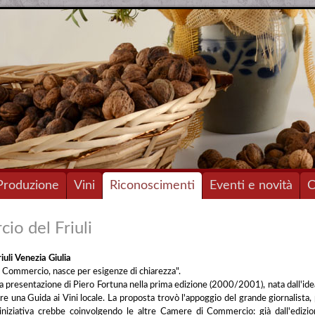
Produzione
Vini
Riconoscimenti
Eventi e novità
C
io del Friuli
iuli Venezia Giulia
i Commercio, nasce per esigenze di chiarezza".
la presentazione di Piero Fortuna nella prima edizione (2000/2001), nata dall'idea 
re una Guida ai Vini locale. La proposta trovò l'appoggio del grande giornalista
'iniziativa crebbe coinvolgendo le altre Camere di Commercio: già dall'edi