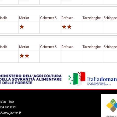
icolit
Merlot
Cabernet S.
Refosco
Tazzelenghe
Schioppe
icolit
Merlot
Cabernet S.
Refosco
Tazzelenghe
Schioppe
dine - Italy
 368 3955835
://www.jacuss.it