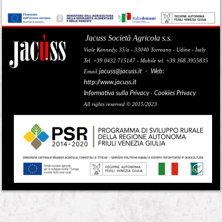
Jacuss Società Agricola s.s.
Viale Kennedy, 35/a - 33040 Torreano - Udine - Italy
Tel. +39 0432 715147 - Mobile tel. +39 368 3955835
jacuss@jacuss.it
- Web:
Email:
http://www.jacuss.it
Informativa sulla Privacy
Cookies Privacy
-
All rights reserved © 2015/2023